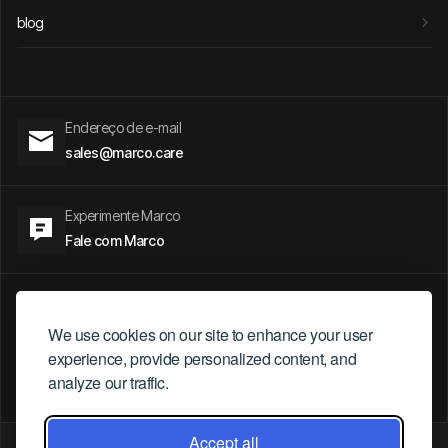
blog
Endereço de e-mail
sales@marco.care
Experimente Marco
Fale com Marco
- 5 Parvis Alan Turing.
Paris, França
We use cookies on our site to enhance your user
- Presidente Riesco 6007, Santiago, Chile
experience, provide personalized content, and
- Av. Ipiranga, 6681 Partenon - Porto Alegre / RS. Brasil.
analyze our traffic.
sales@marco.care
Accept all