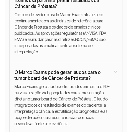
Exams usa para interpretar resultados de
Câncer de Próstata?
O motor de evidências do Marco Exams atualiza-se
continuamente com as diretrizes de referência para
Câncer de Próstata e os dados de ensaios clínicos
publicados. As aprovações regulatórias (ANVISA, FDA,
EMA) e as mudanças nas diretrizes NCCN/ESMO são
incorporadas sistematicamente ao sistema de
interpretação.
O Marco Exams pode gerar laudos para o
tumor board de Câncer de Próstata?
Marco Exams gera laudos estruturados em formato PDF
ou visualização web, projetados para apresentação
direta no tumor board de Câncer de Próstata. O laudo
integra todos os resultados de exames do paciente, a
interpretação clínica, a estratificação prognóstica e as
opções terapêuticas recomendadas com suas
respectivas fontes de evidência.