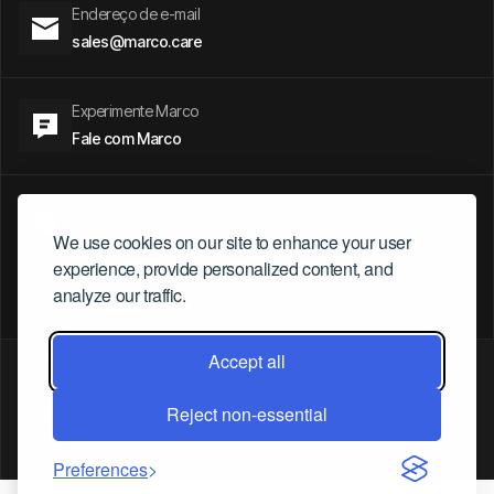
Endereço de e-mail
sales@marco.care
Experimente Marco
Fale com Marco
- 5 Parvis Alan Turing.
Paris, França
We use cookies on our site to enhance your user
- Presidente Riesco 6007, Santiago, Chile
experience, provide personalized content, and
- Av. Ipiranga, 6681 Partenon - Porto Alegre / RS. Brasil.
analyze our traffic.
sales@marco.care
Accept all
Copyright © Marco | Todos os direitos reservados
Políticas de privacidade
Reject non-essential
Termos e condições
Preferences