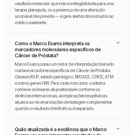
resultado molecular que indica inelegibilidade para uma
terapia planejada, ou a presença de uma alteração
acionável não prevista — e gera alertas direcionados ao
médico assistente.
Como o Marco Exams interpreta os
marcadores moleculares específicos de
Câncer de Próstata?
Marco Exams possui um motor de interpretação treinado
nos biomarcadores específicos de Câncer de Próstata:
Gleason/ISUP, estádio patológico, BRCA1/2, CDK12, ATM
e outros genes HRR. Para cada marcador, o sistema
conhece os limiares de positividade conforme as
diretrizes internacionais, as implicações terapêuticas
atuais e as recomendações de testagem complementar
quando o resultado é limítrofe ou inesperado.
Quão atualizada é a evidência que o Marco