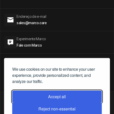
Endereço de e-mail
sales@marco.care
Experimente Marco
Fale com Marco
- 5 Parvis Alan Turing.
Paris, França
We use cookies on our site to enhance your user
- Presidente Riesco 6007, Santiago, Chile
experience, provide personalized content, and
- Av. Ipiranga, 6681 Partenon - Porto Alegre / RS. Brasil.
analyze our traffic.
sales@marco.care
Accept all
Copyright © Marco | Todos os direitos reservados
Políticas de privacidade
Reject non-essential
Termos e condições