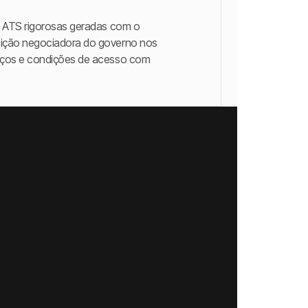
e ATS rigorosas geradas com o
sição negociadora do governo nos
eços e condições de acesso com