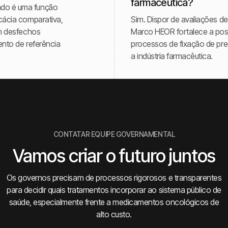
farmacêutica?
ado é uma função
cácia comparativa,
Sim. Dispor de avaliações d
em desfechos
Marco HEOR fortalece a po
ento de referência
processos de fixação de pr
a indústria farmacêutica.
CONTATAR EQUIPE GOVERNAMENTAL
Vamos criar o futuro juntos
Os governos precisam de processos rigorosos e transparentes
para decidir quais tratamentos incorporar ao sistema público de
saúde, especialmente frente a medicamentos oncológicos de
alto custo.