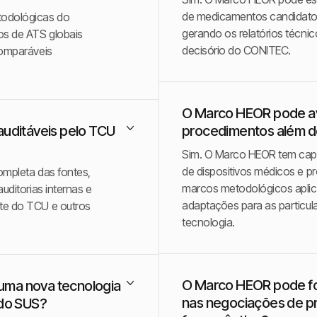
de medicamentos candidato
todológicas do
gerando os relatórios técni
mos de ATS globais
decisório do CONITEC.
comparáveis
O Marco HEOR pode ava
auditáveis pelo TCU
procedimentos além 
Sim. O Marco HEOR tem capa
de dispositivos médicos e 
completa das fontes,
marcos metodológicos apli
uditorias internas e
adaptações para as particul
rte do TCU e outros
tecnologia.
O Marco HEOR pode fo
uma nova tecnologia
nas negociações de pr
 do SUS?